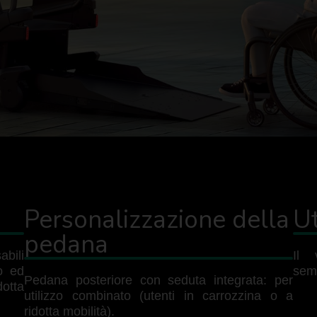
a
Personalizzazione della
Ut
pedana
bili
Il 
so ed
semp
Pedana posteriore con seduta integrata: per
dotta
utilizzo combinato (utenti in carrozzina o a
ridotta mobilità).