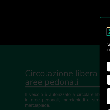
S
r
Circolazione libera in
aree pedonali
Il veicolo è autorizzato a circolare libera
in aree pedonali, marciapiedi e strade s
marciapiede.