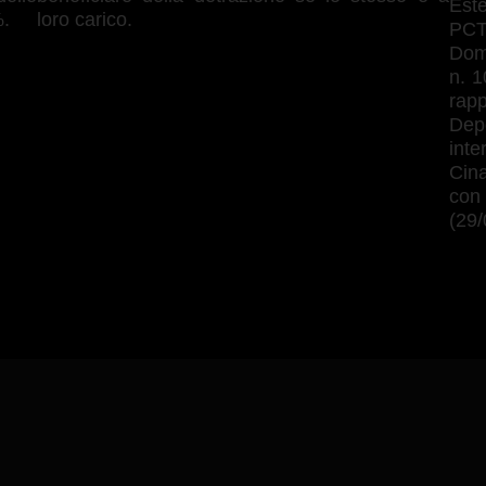
Este
%.
loro carico.
PCT
Doma
n. 1
rapp
Dep
int
Cina
con
(29/