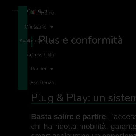
Contattaci
Home
Chi siamo
Plus e conformità
Avathor One
Accessibilità
Partner
Assistenza
Plug & Play: un siste
Basta salire e partire
: l’acce
chi ha ridotta mobilità, garan