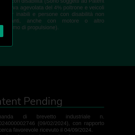
one con disabilità (Sono soggetti ad Patent
ing Iva agevolata del 4% poltrone e veicoli
li, per inabili e persone con disabilità non
mbulanti, anche con motore o altro
anismo di propulsione).
atent Pending
anda di brevetto industriale n.
024000002746 (09/02/2024), con rapporto
icerca favorevole ricevuto il 04/09/2024.