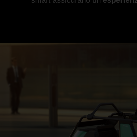
smart assicurano un’
esperien