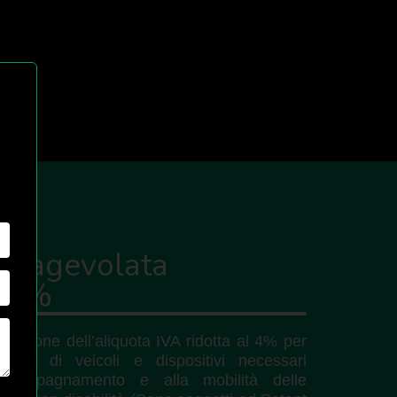
VA agevolata
l 4%
icazione dell’aliquota IVA ridotta al 4% per
quisto di veicoli e dispositivi necessari
’accompagnamento e alla mobilità delle