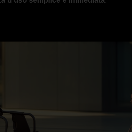
za d’uso semplice e immediata
.