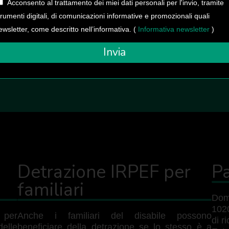
pers
Acconsento al trattamento dei miei dati personali per l'invio, tramite
Pend
trumenti digitali, di comunicazioni informative e promozionali quali
simi
ewsletter, come descritto nell’informativa. (
Informativa newsletter
)
dea
mecc
Invia
Detrazione IRPEF per
P
familiari
Dom
102
 per
Anche i familiari del disabile possono
di r
elle
beneficiare della detrazione se lo stesso è a