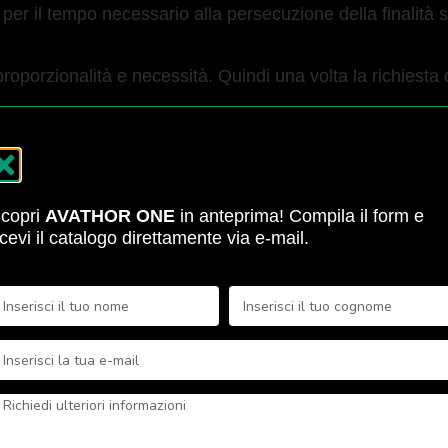
 per il tempo necessario alla persecuzione della finalità s
i proporzionalità e necessità. Quindi una volta la richiesta 
 CIRCOLAZIONE DE
copri
AVATHOR ONE
in anteprima! Compila il form e
icevi il catalogo direttamente via e-mail.
ganizzazione del Titolare, tramite soggetti opportunamente
olgono attività per conto della Società nominati apposi
ere così comunicati a società esterne e di supporto tecnic
ia obbligatorio comunicare i dati personali in forza di disp
isponibile inoltrando richiesta a privacy@avathor.it.