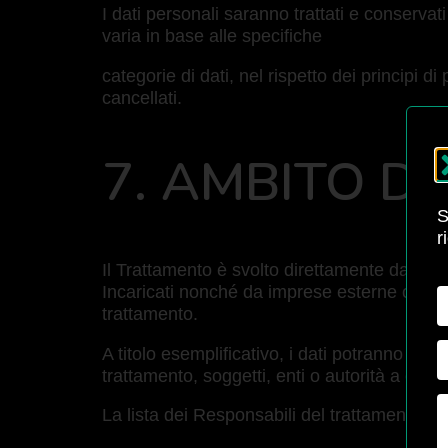
I dati personali saranno trattati e conservati
varia in base alle specifiche
categorie di dati, nel rispetto dei principi d
cancellati.
7. AMBITO DI
S
r
Il Trattamento è svolto direttamente dall’or
Incaricati nonché da imprese esterne che sv
trattamento.
A titolo esemplificativo, i dati potranno ess
trattamento, soggetti, enti o autorità a cui s
La lista dei Responsabili del trattamento è d