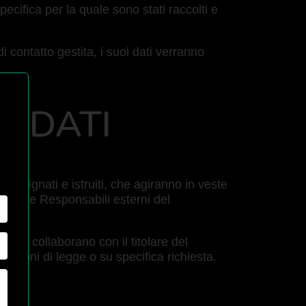
pecifica per la quale sono stati raccolti e
di contatto gestita, i suoi dati verranno
I DATI
 designati e istruiti, che agiranno in veste
tamente Responsabili esterni del
o che collaborano con il titolare del
osizioni di legge o su specifica richiesta.