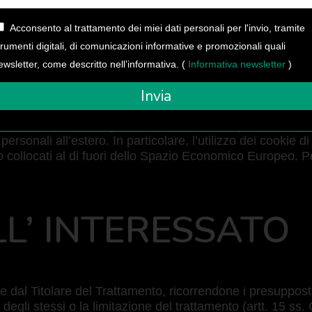
e a soggetti indeterminati.
Acconsento al trattamento dei miei dati personali per l'invio, tramite
MENTO DATI ALL’
trumenti digitali, di comunicazioni informative e promozionali quali
ewsletter, come descritto nell’informativa. (
Informativa newsletter
)
Invia
i saranno utilizzati e gestiti sul territorio europeo. L’utiliz
personali all’estero. In particolare, l’utilizzo dei cookie 
nto collocati al di fuori dello Spazio Economico Europeo. 
ELL’ INTERESSATO
 dal Titolare del Trattamento, ricorrendone i presupposti,
ne degli stessi o la limitazione del trattamento (artt. 15 s