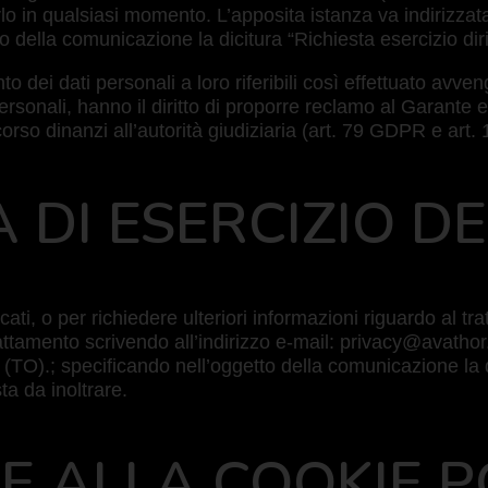
o in qualsiasi momento. L’apposita istanza va indirizzata 
o della comunicazione la dicitura “Richiesta esercizio dirit
to dei dati personali a loro riferibili così effettuato avve
 personali, hanno il diritto di proporre reclamo al Garante
orso dinanzi all’autorità giudiziaria (art. 79 GDPR e art.
 DI ESERCIZIO DEI
icati, o per richiedere ulteriori informazioni riguardo al tr
trattamento scrivendo all’indirizzo e-mail: privacy@avathor.
TO).; specificando nell’oggetto della comunicazione la dic
sta da inoltrare.
HE ALLA COOKIE P