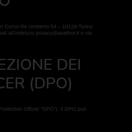
TO
ale in Corso Re Umberto 54 – 10128 Torino
mail all’indirizzo privacy@avathor.it o via
EZIONE DEI
CER (DPO)
Protection Officer “DPO”). Il DPO può