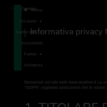
Contattaci
Home
Chi siamo
Informativa privacy 
Avathor One
Accessibilità
Partner
Assistenza
Benvenuti sul sito web www.avathor.it La vo
“GDPR” vogliamo assicurarvi che le vostre in