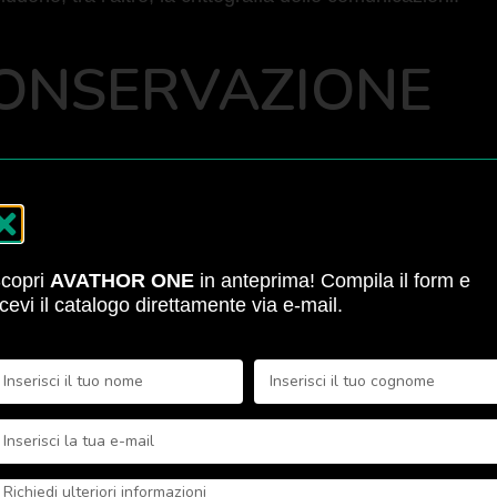
 CONSERVAZIONE
 per il tempo necessario alla persecuzione della finalità s
essità. Nello specifico i dati saranno conservati per tutta 
copri
AVATHOR ONE
in anteprima! Compila il form e
 CIRCOLAZIONE DE
icevi il catalogo direttamente via e-mail.
ganizzazione del Titolare, tramite soggetti opportunamente
olgono attività per conto della Società nominati apposi