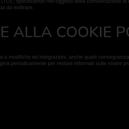
TO).; specificando nell’oggetto della comunicazione la dic
sta da inoltrare.
HE ALLA COOKIE P
a a modifiche ed integrazioni, anche quale conseguenza d
gina periodicamente per restare informati sulle nostre pra