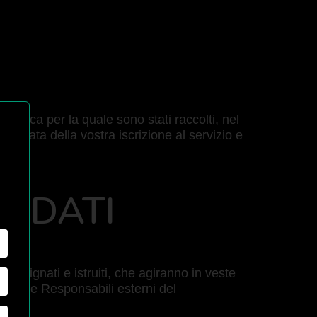
pecifica per la quale sono stati raccolti, nel
la durata della vostra iscrizione al servizio e
I DATI
 designati e istruiti, che agiranno in veste
tamente Responsabili esterni del