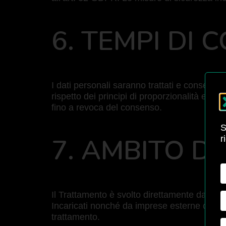
6. TEMPI DI
I dati personali saranno trattati e conservati
rispetto dei principi di proporzionalità e nec
fino a revoca del consenso.
S
7. AMBITO DI
r
Il Trattamento è svolto direttamente dall’or
Incaricati nonché da imprese esterne che sv
trattamento.