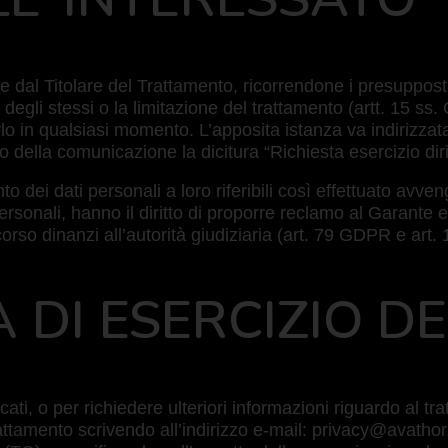
 dal Titolare del Trattamento, ricorrendone i presupposti,
ne degli stessi o la limitazione del trattamento (artt. 15 s
o in qualsiasi momento. L’apposita istanza va indirizzata 
o della comunicazione la dicitura “Richiesta esercizio dirit
to dei dati personali a loro riferibili così effettuato avve
 personali, hanno il diritto di proporre reclamo al Garante
orso dinanzi all’autorità giudiziaria (art. 79 GDPR e art.
 DI ESERCIZIO DEI
icati, o per richiedere ulteriori informazioni riguardo al tr
trattamento scrivendo all’indirizzo e-mail: privacy@avathor.